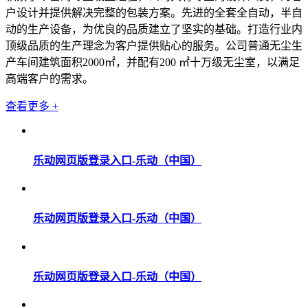
户设计并提供解决完整的包装方案。先进的全套全自动，半自
动的生产设备，为优良的品质建立了坚实的基础。打造行业内
顶级品质的生产理念为客户提供贴心的服务。公司普通无尘生
产车间建筑面积2000㎡，并配有200 ㎡十万级无尘室，以满足
高端客户的需求。
查看更多 +
乐动网页版登录入口-乐动（中国）
乐动网页版登录入口-乐动（中国）
乐动网页版登录入口-乐动（中国）