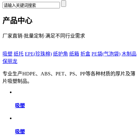
产品中心
厂家直销·批量定制·满足不同行业需求
吸塑
纸托
EPE(珍珠棉)
纸护角
纸箱
折盒
PE袋(气泡袋)
木制品
保丽龙
专业生产HDPE、ABS、PET、PS、PP等各种材质的厚片及薄
片吸塑制品。
吸塑
吸塑