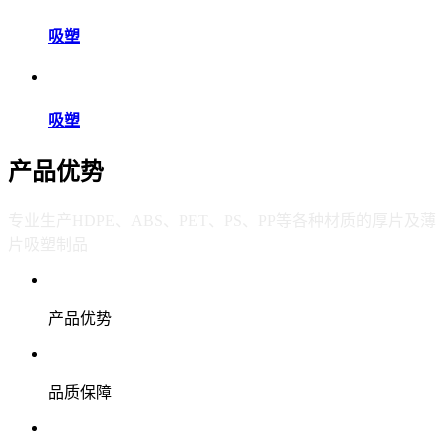
吸塑
吸塑
产品优势
专业生产HDPE、ABS、PET、PS、PP等各种材质的厚片及薄
片吸塑制品
产品优势
品质保障