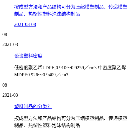
按成型方法和产品结构可分为压缩模塑制品、传递模塑
制品、热塑性塑料泡沫结构制品
2021-03-08
08
2021-03
谈谈塑料密度
低密度聚乙烯LDPE,0.910～0.9259／cm3 中密度聚乙烯
MDPE0.926～0.9409／cm3
08
2021-03
塑料制品的分类？
按成型方法和产品结构可分为压缩模塑制品、传递模塑
制品、热塑性塑料泡沫结构制品