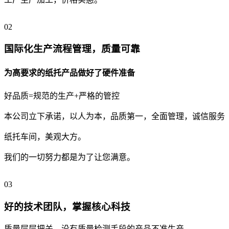
02
国际化生产流程管理，质量可靠
为高要求的纸托产品做好了硬件准备
好品质=规范的生产+严格的管控
本公司立下承诺，以人为本，品质第一，全面管理，诚信服务
纸托车间，美观大方。
我们的一切努力都是为了让您满意。
03
好的技术团队，掌握核心科技
质量层层把关、没有质量检测手段的产品不准生产