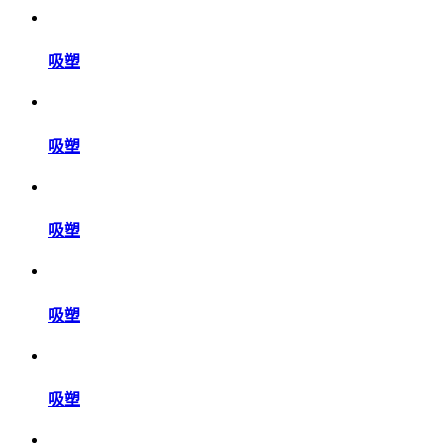
吸塑
吸塑
吸塑
吸塑
吸塑