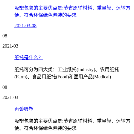
吸塑包装的主要优点是:节省原辅材料、重量轻、运输方
便、符合环保绿色包装的要求
2021-03-08
08
2021-03
纸托是什么？
纸托可分为四大类：工业纸托(Industry)、农用纸托
(Farm)、食品用纸托(Food)和医用产品(Medical)
08
2021-03
再谈吸塑
吸塑包装的主要优点是:节省原辅材料、重量轻、运输方
便、符合环保绿色包装的要求