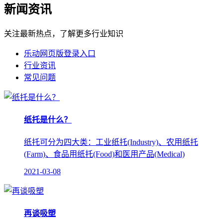
新闻资讯
关注最新热点，了解更多行业知识
乐动网页版登录入口
行业资讯
常见问题
纸托是什么？
纸托可分为四大类：工业纸托(Industry)、农用纸托
(Farm)、食品用纸托(Food)和医用产品(Medical)
2021-03-08
再谈吸塑