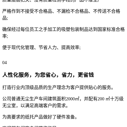
严格作到不接受不合格品、不漏检不合格品、不传送不合格
品;
确保经过每位员工之手加工的吸塑包装制品达到国家标准合格
率;
便于现代化管理、节省人力、提高效率;
04
人性化服务，为您省心，省力，更省钱
打造行业内顶级品质的生产理念为客户提供贴心的服务。
公司普通无尘生产车间建筑面积2000㎡，并配有200 ㎡十万级
无尘室，以满足高端客户的需求。
为高要求的纸托产品做好了硬件准备。