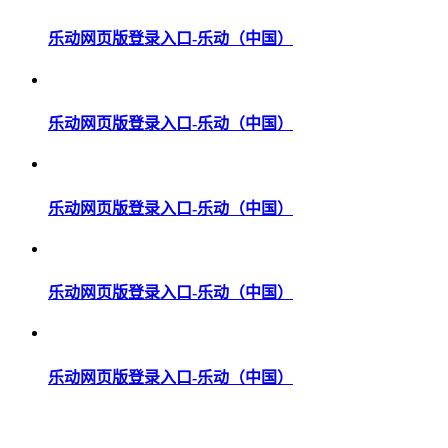
乐动网页版登录入口-乐动（中国）
乐动网页版登录入口-乐动（中国）
乐动网页版登录入口-乐动（中国）
乐动网页版登录入口-乐动（中国）
乐动网页版登录入口-乐动（中国）