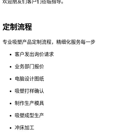
欢迎朋友们客户们莅临指导。
定制流程
专业吸塑产品定制流程，精细化服务每一步
客户发出询价请求
业务部门报价
电脑设计图纸
吸塑打样确认
制作生产模具
吸塑成型生产
冲床加工